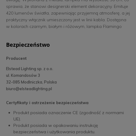
sprawia, że stanowi designerski element dekoracyjny. Emituje
420 lumenów światła, zapewniając przyjemną atmosferę, a jej
praktyczny włącznik umieszczony jest w linii kabla. Dostępna
w kolorach czarnym, białym i różowym, lampka Flamingo
doskonale wpisuje się w różnorodne aranżacje wnętrz. Kolor
produktu może się nieznacznie różnić od prezentowanego na
Bezpieczeństwo
zdjęciu.
Producent
Elstead Lighting sp. z o.o.
ul. Komandosów 3
32-085 Modlniczka, Polska
biuro@elsteadlighting.pl
Certyfikaty i ostrzeżenie bezpieczeństwa
Produkt posiada oznaczenie CE (zgodność z normami
UE).
Produkt posiada w opakowaniu instrukcję
bezpieczeństwa i użytkowania produktu.