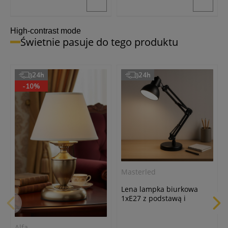
High-contrast mode
Świetnie pasuje do tego produktu
24h
24h
-10%
Masterled
Lena lampka biurkowa
1xE27 z podstawą i
uchwytem do stołu czarna
Alfa