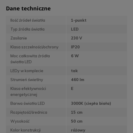
Dane techniczne
Ilość źródeł światła
1-punkt
Typ źródła światła
LED
Zasilanie
230 V
Klasa szczelności/ochrony
IP20
Moc całkowita źródła
6 W
światła LED
LEDy w komplecie
tak
Strumień świetlny
460 lm
Klasa efektywności
E
energetycznej
Barwa światła LED
3000K (ciepła biała)
Rozpiętość/średnica
15 cm
Wysokość
50 cm
Kolor konstrukcji
różowy