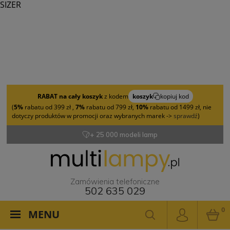
SIZER
RABAT na cały koszyk
z kodem
koszyk
kopiuj kod
(
5%
rabatu od 399 zł ,
7%
rabatu od 799 zł,
10%
rabatu od 1499 zł, nie
dotyczy produktów w promocji oraz wybranych marek ->
sprawdź
)
+ 25 000 modeli lamp
Zamówienia telefoniczne
502 635 029
0
MENU