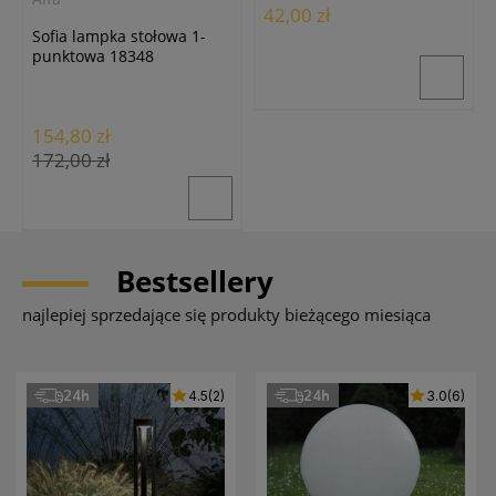
42,00 zł
Sofia lampka stołowa 1-
punktowa 18348
154,80 zł
172,00 zł
Bestsellery
najlepiej sprzedające się produkty bieżącego miesiąca
24h
24h
4.5
(2)
3.0
(6)