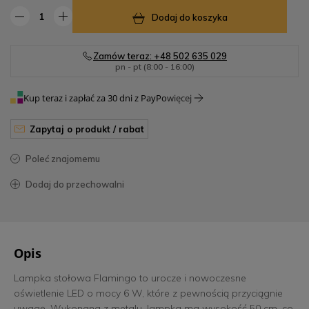
Dodaj do koszyka
Zamów teraz: +48 502 635 029
pn - pt (8:00 - 16:00)
Kup teraz i zapłać za 30 dni z PayPo
więcej
zapytaj o produkt / rabat
poleć znajomemu
dodaj do przechowalni
Opis
Lampka stołowa Flamingo to urocze i nowoczesne
oświetlenie LED o mocy 6 W, które z pewnością przyciągnie
uwagę. Wykonana z metalu, lampka ma wysokość 50 cm, co