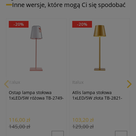
Inne wersje, które mogą Ci się spodobać
-20%
-20%
Italux
Italux
Ostap lampa stołowa
Atlis lampa stołowa
1xLED/5W różowa TB-2749-
1xLED/5W złota TB-2821-
PK
GD
116,00 zł
103,20 zł
145,00 zł
129,00 zł