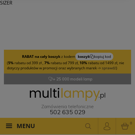
SIZER
RABAT na cały koszyk
z kodem
koszyk
kopiuj kod
(
5%
rabatu od 399 zł ,
7%
rabatu od 799 zł,
10%
rabatu od 1499 zł, nie
dotyczy produktów w promocji oraz wybranych marek ->
sprawdź
)
+ 25 000 modeli lamp
Zamówienia telefoniczne
502 635 029
0
MENU