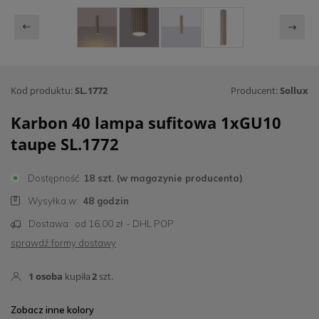
Kod produktu:
SL.1772
Producent:
Sollux
Karbon 40 lampa sufitowa 1xGU10
taupe SL.1772
Dostępność
18 szt. (w magazynie producenta)
Wysyłka w:
48 godzin
Dostawa:
od 16,00 zł
- DHL POP
sprawdź formy dostawy
1
osoba
kupiła
2
szt.
Zobacz inne kolory