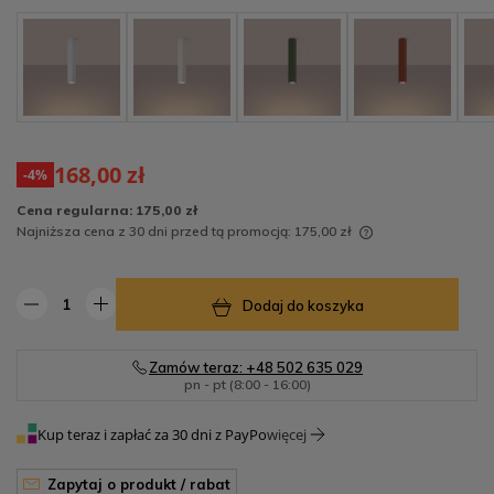
168,00 zł
-4%
Cena regularna:
175,00 zł
Najniższa cena z 30 dni przed tą promocją:
175,00 zł
Jeżeli produkt jest sprzedawany krócej niż 30 dni,
wyświetlana jest najniższa cena od momentu, kiedy
Dodaj do koszyka
produkt pojawił się w sprzedaży.
Zamów teraz: +48 502 635 029
pn - pt (8:00 - 16:00)
Kup teraz i zapłać za 30 dni z PayPo
więcej
zapytaj o produkt / rabat