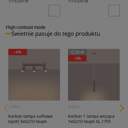
175,00 zł
115,00 zł
High-contrast mode
Świetnie pasuje do tego produktu
-4%
24h
-4%
Sollux
Sollux
Karbon lampa sufitowa
Karbon 1 lampa wisząca
(spot) 3xGU10 taupe
1xGU10 taupe SL.1759
SL.1764