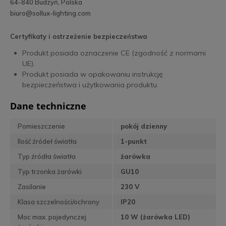
64-840 Budzyń, Polska
biuro@sollux-lighting.com
Certyfikaty i ostrzeżenie bezpieczeństwa
Produkt posiada oznaczenie CE (zgodność z normami
UE).
Produkt posiada w opakowaniu instrukcję
bezpieczeństwa i użytkowania produktu.
Dane techniczne
Pomieszczenie
pokój dzienny
Ilość źródeł światła
1-punkt
Typ źródła światła
żarówka
Typ trzonka żarówki
GU10
Zasilanie
230 V
Klasa szczelności/ochrony
IP20
Moc max. pojedynczej
10 W (żarówka LED)