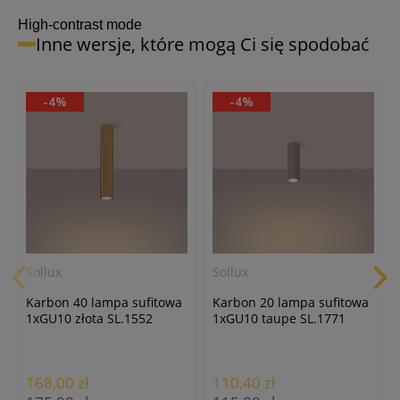
24h
24h
24h
High-contrast mode
Inne wersje, które mogą Ci się spodobać
-4%
-4%
Lumenix
Lumenix
Lumenix
Żarówka LED GU10/8W/4000K
Żarówka LED GU10/8W/3000K
Żarówka LED
neutralna biała
ciepła biała
GU10/10W/4000K neutralna
7,40 zł
7,40 zł
biała
7,90 zł
Sollux
Sollux
Karbon 40 lampa sufitowa
Karbon 20 lampa sufitowa
1xGU10 złota SL.1552
1xGU10 taupe SL.1771
168,00 zł
110,40 zł