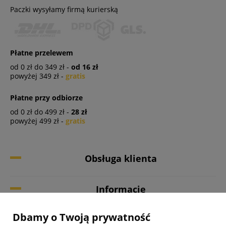
Paczki wysyłamy firmą kurierską
Płatne przelewem
od 0 zł do 349 zł -
od 16 zł
powyżej 349 zł -
gratis
Płatne przy odbiorze
od 0 zł do 499 zł -
28 zł
powyżej 499 zł -
gratis
Obsługa klienta
Informacje
Dbamy o Twoją prywatność
Twoje konto