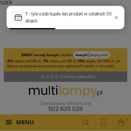
SIZER
RABAT na cały koszyk
z kodem
koszyk
kopiuj kod
(
5%
rabatu od 399 zł ,
7%
rabatu od 799 zł,
10%
rabatu od 1499 zł, nie
dotyczy produktów w promocji oraz wybranych marek ->
sprawdź
)
Ocena sklepu
4.9
Zamówienia telefoniczne
502 635 029
0
MENU