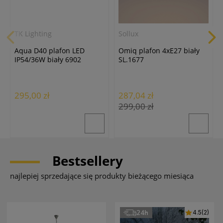
TK Lighting
Sollux
Aqua D40 plafon LED
Omiq plafon 4xE27 biały
IP54/36W biały 6902
SL.1677
295,00 zł
287,04 zł
299,00 zł
Bestsellery
najlepiej sprzedające się produkty bieżącego miesiąca
24h
4.5
(2)