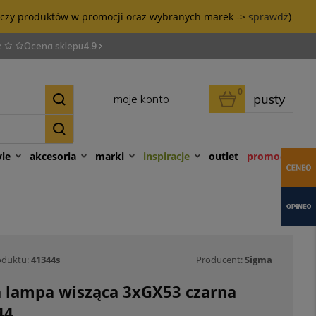
tyczy produktów w promocji oraz wybranych marek ->
sprawdź
)
Ocena sklepu
4.9
0
pusty
moje konto
yle
akcesoria
marki
inspiracje
outlet
promocje
oduktu:
41344s
Producent:
Sigma
a lampa wisząca 3xGX53 czarna
44