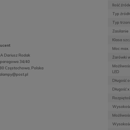
Ilość źród
Typ źródł
Typ trzon
Zasilanie
Klasa szc
ucent
Moc max. 
A Dariusz Rodak
Żarówki 
Szparagowa 34/40
Możliwoś
80 Częstochowa, Polska
LED
alampy@post.pl
Długość o
Długość x
Rozpiętoś
Wysokoś
Możliwość
Wysokość 