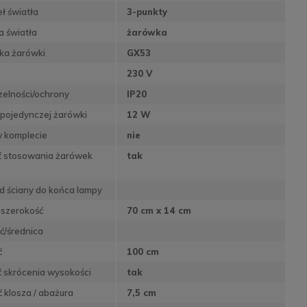
eł światła
3-punkty
a światła
żarówka
ka żarówki
GX53
230 V
zelności/ochrony
IP20
pojedynczej żarówki
12 W
w komplecie
nie
ć stosowania żarówek
tak
d ściany do końca lampy
 szerokość
70 cm x 14 cm
ć/średnica
ć
100 cm
 skrócenia wysokości
tak
klosza / abażura
7,5 cm