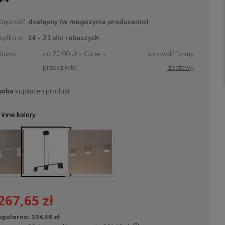
tępność
dostępny (w magazynie producenta)
yłka w:
14 - 21 dni roboczych
tawa:
od 20,00 zł
- Kurier -
sprawdź formy
przedpłata
dostawy
soba
kupiła
ten produkt
inne kolory
267,65 zł
egularna:
334,56 zł