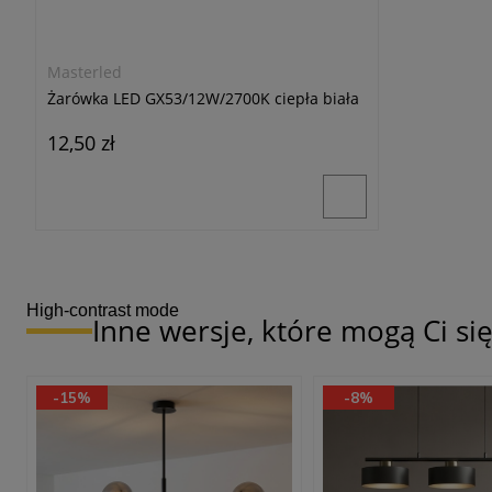
Masterled
Żarówka LED GX53/12W/2700K ciepła biała
12,50 zł
High-contrast mode
Inne wersje, które mogą Ci s
-15%
-8%