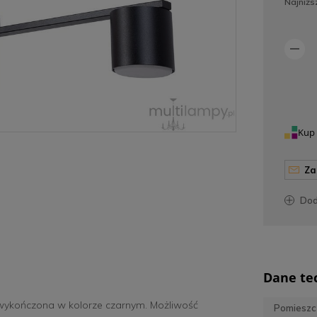
Najniżs
Kup 
z
do
Dane te
ykończona w kolorze czarnym. Możliwość
Pomieszc