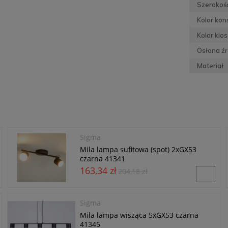
Szerokość
Kolor kons
Kolor klo
Osłona źr
Materiał
Sigma
Mila lampa sufitowa (spot) 2xGX53
czarna 41341
163,34 zł
204,18 zł
Sigma
Mila lampa wisząca 5xGX53 czarna
41345