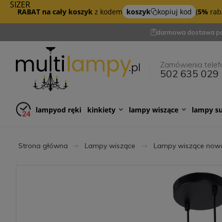
SIZER
RABAT na cały koszyk
z kodem
koszyk
kopiuj kod
(
5%
raba
darmowa dostawa po
Zamówienia telef
502 635 029
lampy
od ręki
kinkiety
lampy wiszące
lampy s
Strona główna
Lampy wiszące
Lampy wiszące now