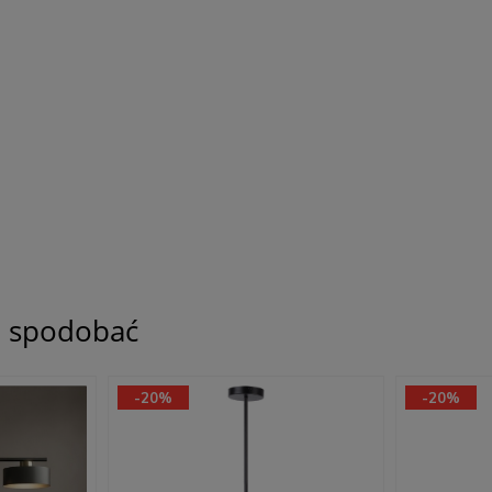
ię spodobać
-20%
-20%