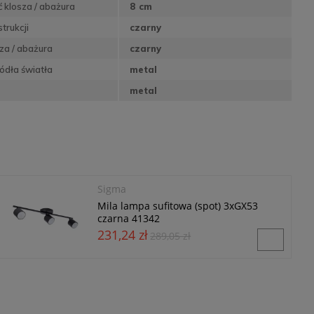
 klosza / abażura
8 cm
trukcji
czarny
sza / abażura
czarny
ódła światła
metal
metal
Sigma
Mila lampa sufitowa (spot) 3xGX53
czarna 41342
231,24 zł
289,05 zł