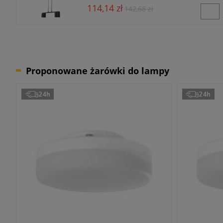
114,14 zł
142,68 zł
Proponowane żarówki do lampy
24h
24h