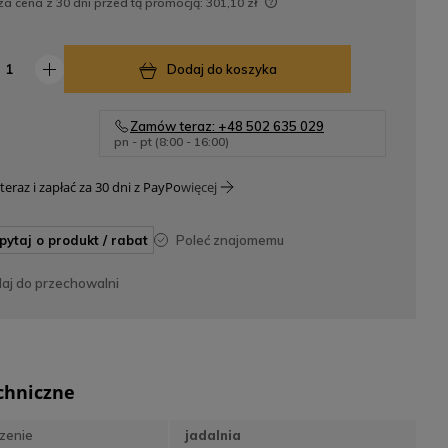
za cena z 30 dni przed tą promocją:
301,10 zł
Jeżeli produkt jest sprzedawany krócej
niż 30 dni, wyświetlana jest najniższa
Dodaj do koszyka
cena od momentu, kiedy produkt pojawił
się w sprzedaży.
Zamów teraz: +48 502 635 029
pn - pt (8:00 - 16:00)
teraz i zapłać za 30 dni z PayPo
więcej
apytaj o produkt / rabat
poleć znajomemu
daj do przechowalni
chniczne
zenie
jadalnia