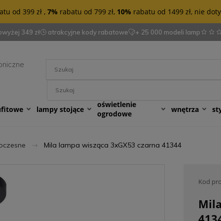
tu od 399 zł ,
7%
rabatu od 799 zł,
10%
rabatu od 1499 zł, nie do
wyżej 349 zł
atrakcyjne kody rabatowe
+ 25 000 modeli lamp
oniczne
oświetlenie
ufitowe
lampy stojące
wnętrza
st
ogrodowe
oczesne
Mila lampa wisząca 3xGX53 czarna 41344
Kod pr
Mil
413