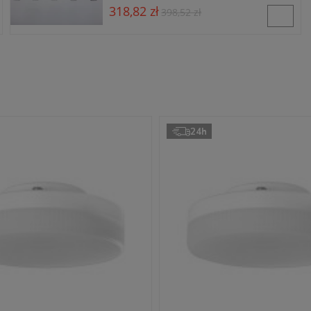
318,82 zł
398,52 zł
24h