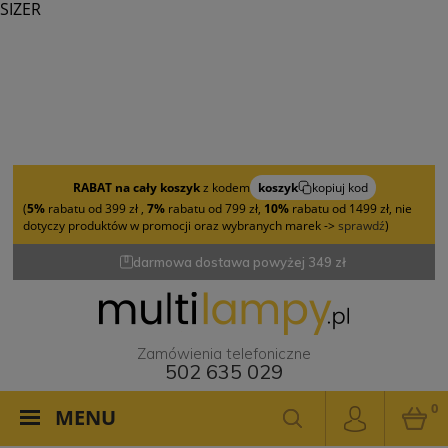
SIZER
RABAT na cały koszyk
z kodem
koszyk
kopiuj kod
(
5%
rabatu od 399 zł ,
7%
rabatu od 799 zł,
10%
rabatu od 1499 zł, nie
dotyczy produktów w promocji oraz wybranych marek ->
sprawdź
)
darmowa dostawa powyżej 349 zł
Zamówienia telefoniczne
502 635 029
0
MENU