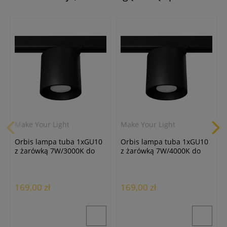
Make Your Light
Make Your Light
Orbis lampa tuba 1xGU10
Orbis lampa tuba 1xGU10
z żarówką 7W/3000K do
z żarówką 7W/4000K do
szyny 3F czarna MYL.00032
szyny 3F czarna MYL.00033
169,00 zł
169,00 zł