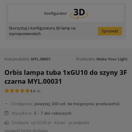
Konfigurator
Skorzystaj z konfiguratora 3D lamp na
Sprawdź
szynoprzewodach
Kod produktu:
MYL.00031
Producent:
Make Your Light
Orbis lampa tuba 1xGU10 do szyny 3F
czarna MYL.00031
5.0
(
1
)
Dostępność
powyżej 100 szt. (w magazynie producenta)
Wysyłka w:
5 - 7 dni roboczych
Dostawa:
od 20,00 zł
- Kurier - przedpłata
sprawdź formy dostawy