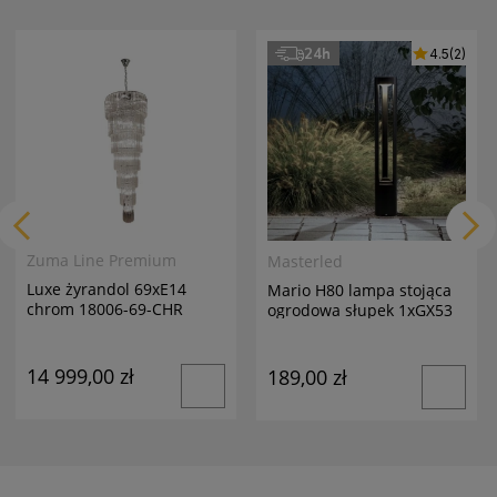
24h
4.5
(2)
Zuma Line Premium
Masterled
Luxe żyrandol 69xE14
Mario H80 lampa stojąca
chrom 18006-69-CHR
ogrodowa słupek 1xGX53
antracyt
14 999,00 zł
189,00 zł