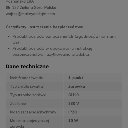
Poznańska 18A
65-137 Zielona Góra, Polska
wojtek@makeyourlight.com
Certyfikaty i ostrzeżenie bezpieczeństwa
Produkt posiada oznaczenie CE (zgodność z normami
UE).
Produkt posiada w opakowaniu instrukcję
bezpieczeństwa i użytkowania produktu.
Dane techniczne
Ilość źródeł światła
1-punkt
Typ źródła światła
żarówka
Typ trzonka żarówki
GU10
Zasilanie
230 V
Klasa szczelności/ochrony
IP20
Moc max. pojedynczej
10 W
żarówki