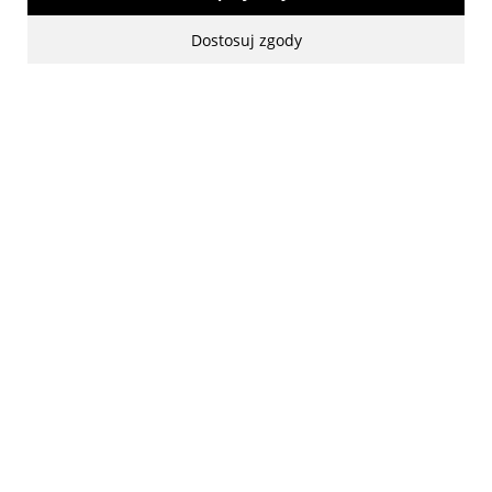
Dostosuj zgody
made with:
by
www.mamezi.pl
Pokaż pełną wersję strony