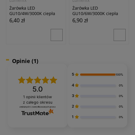
Lumenix
Lumenix
Żarówka LED
Żarówka LED
GU10/4W/3000K ciepła
GU10/6W/3000K ciepła
biała
biała
6,40 zł
6,90 zł
24h
24h
Opinie
(1)
5
100%
4
0%
5.0
3
0%
1
opinii klientów
z całego okresu
2
0%
zebranych i zweryfikowanych przez
Lumenix
Lumenix
1
0%
Żarówka LED GU10/8W/4000K
Żarówka LED GU10/8W/3000K
neutralna biała
ciepła biała
7,40 zł
7,40 zł