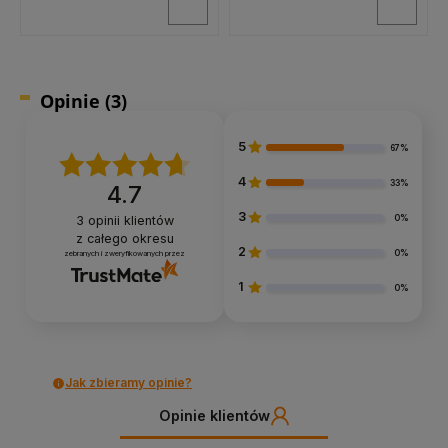
24h
24h
24h
Opinie
(3)
5
67%
4
33%
4.7
3
0%
3
opinii klientów
z całego okresu
2
0%
zebranych i zweryfikowanych przez
Masterled
Masterled
Masterled
1
Żarówka LED GX53/8W/2700K
Żarówka LED
0%
Żarówka LED
ciepła biała
GX53/10W/2700K ciepła biała
GX53/12W/2700K ciepła biała
8,50 zł
10,50 zł
12,50 zł
Jak zbieramy opinie?
Opinie klientów