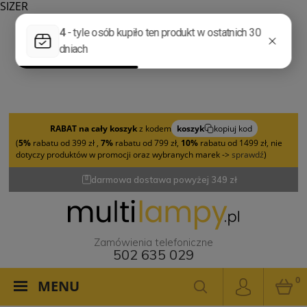
SIZER
RABAT na cały koszyk
z kodem
koszyk
kopiuj kod
(
5%
rabatu od 399 zł ,
7%
rabatu od 799 zł,
10%
rabatu od 1499 zł, nie
dotyczy produktów w promocji oraz wybranych marek ->
sprawdź
)
darmowa dostawa powyżej 349 zł
Zamówienia telefoniczne
502 635 029
0
MENU