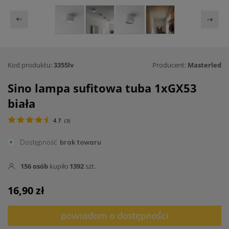
Kod produktu:
3355lv
Producent:
Masterled
Sino lampa sufitowa tuba 1xGX53
biała
4.7
(
3
)
Dostępność
brak towaru
156
osób
kupiło
1392
szt.
16,90 zł
powiadom o dostępności