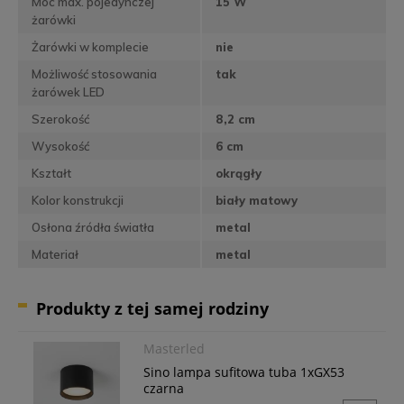
Moc max. pojedynczej
15 W
żarówki
Żarówki w komplecie
nie
Możliwość stosowania
tak
żarówek LED
Szerokość
8,2 cm
Wysokość
6 cm
Kształt
okrągły
Kolor konstrukcji
biały matowy
Osłona źródła światła
metal
Materiał
metal
Produkty z tej samej rodziny
Masterled
Sino lampa sufitowa tuba 1xGX53
czarna