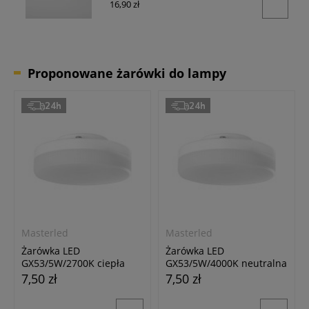
16,90 zł
Proponowane żarówki do lampy
24h
24h
Masterled
Masterled
Żarówka LED
Żarówka LED
GX53/5W/2700K ciepła
GX53/5W/4000K neutralna
biała
biała
7,50 zł
7,50 zł