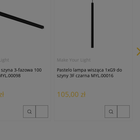
ight
Make Your Light
 szyna 3-fazowa 100
Pastelo lampa wisząca 1xG9 do
MYL.00098
szyny 3F czarna MYL.00016
zł
105,00 zł