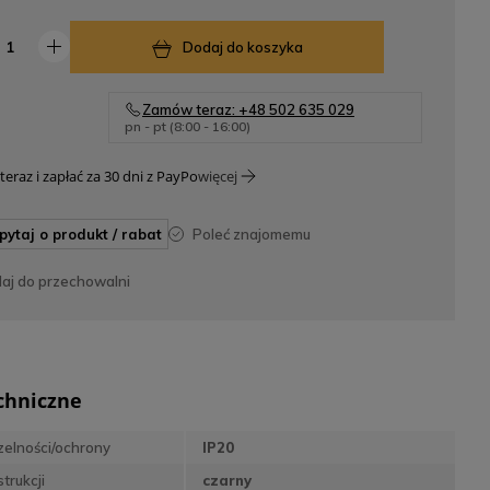
Dodaj do koszyka
Zamów teraz: +48 502 635 029
pn - pt (8:00 - 16:00)
teraz i zapłać za 30 dni z PayPo
więcej
apytaj o produkt / rabat
poleć znajomemu
daj do przechowalni
chniczne
zelności/ochrony
IP20
trukcji
czarny