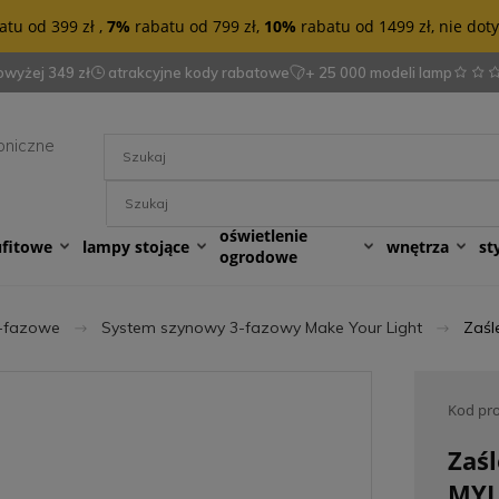
tu od 399 zł ,
7%
rabatu od 799 zł,
10%
rabatu od 1499 zł, nie do
wyżej 349 zł
atrakcyjne kody rabatowe
+ 25 000 modeli lamp
oniczne
oświetlenie
ufitowe
lampy stojące
wnętrza
st
ogrodowe
-fazowe
System szynowy 3-fazowy Make Your Light
Zaśl
Kod pr
Zaśl
MYL