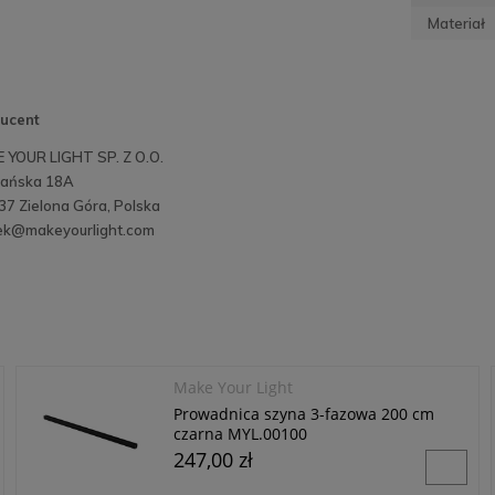
Materiał
ucent
 YOUR LIGHT SP. Z O.O.
ańska 18A
37 Zielona Góra, Polska
ek@makeyourlight.com
Make Your Light
Prowadnica szyna 3-fazowa 200 cm
czarna MYL.00100
247,00 zł