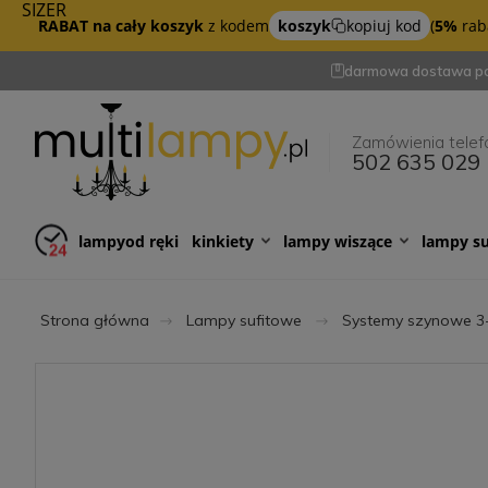
SIZER
RABAT na cały koszyk
z kodem
koszyk
kopiuj kod
(
5%
raba
darmowa dostawa po
Zamówienia telef
502 635 029
lampy
od ręki
kinkiety
lampy wiszące
lampy s
Strona główna
Lampy sufitowe
Systemy szynowe 3