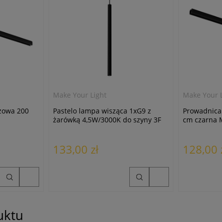
Make Your Light
Make Your L
zowa 200
Pastelo lampa wisząca 1xG9 z
Prowadnica
żarówką 4,5W/3000K do szyny 3F
cm czarna 
czarna MYL.00017
133,00 zł
128,00 
uktu