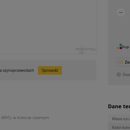
Kup 
z
 na szynoprzewodach
Sprawdź
do
Dane te
 (MYL) w kolorze czarnym.
Klasa szc
Kolor kons