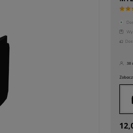
Dos
Wys
Dos
38
Zobacz 
12,