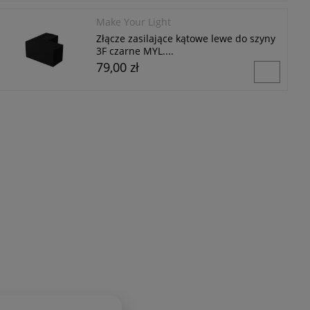
Make Your Light
Złącze zasilające kątowe lewe do szyny
3F czarne MYL....
79,00 zł