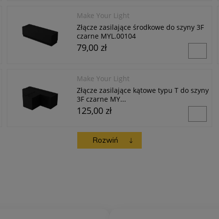
Make Your Light
Złącze zasilające środkowe do szyny 3F
czarne MYL.00104
79,00 zł
Make Your Light
Złącze zasilające kątowe typu T do szyny
3F czarne MY...
125,00 zł
Rozwiń