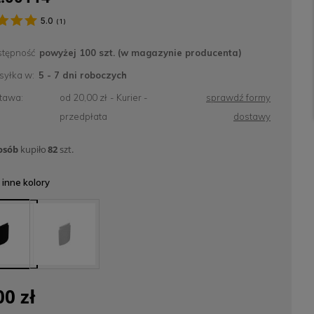
5.0
(
1
)
tępność
powyżej 100 szt. (w magazynie producenta)
yłka w:
5 - 7 dni roboczych
tawa:
od 20,00 zł
- Kurier -
sprawdź formy
przedpłata
dostawy
osób
kupiło
82
szt.
inne kolory
00 zł