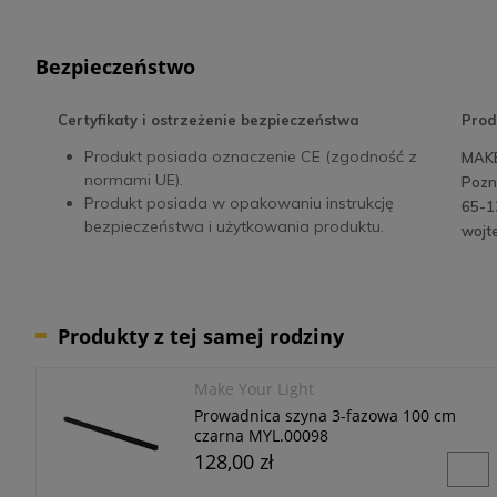
Bezpieczeństwo
Certyfikaty i ostrzeżenie bezpieczeństwa
Prod
Produkt posiada oznaczenie CE (zgodność z
MAKE
normami UE).
Pozn
Produkt posiada w opakowaniu instrukcję
65-1
bezpieczeństwa i użytkowania produktu.
wojt
Produkty z tej samej rodziny
Make Your Light
Prowadnica szyna 3-fazowa 100 cm
czarna MYL.00098
128,00 zł