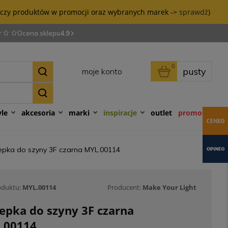
tyczy produktów w promocji oraz wybranych marek ->
sprawdź
)
Ocena sklepu
4.9
0
pusty
moje konto
yle
akcesoria
marki
inspiracje
outlet
promocje
epka do szyny 3F czarna MYL.00114
oduktu:
MYL.00114
Producent:
Make Your Light
epka do szyny 3F czarna
.00114