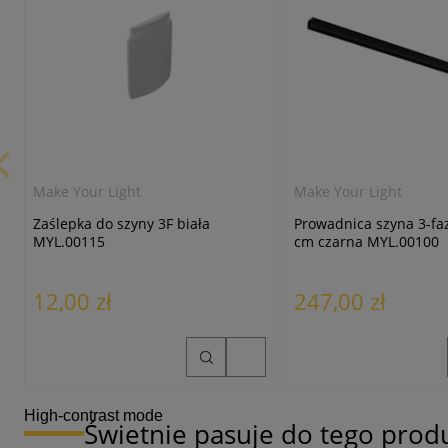
Make Your Light
Make Your Light
Zaślepka do szyny 3F biała
Prowadnica szyna 3-fa
MYL.00115
cm czarna MYL.00100
12,00 zł
247,00 zł
High-contrast mode
Świetnie pasuje do tego prod