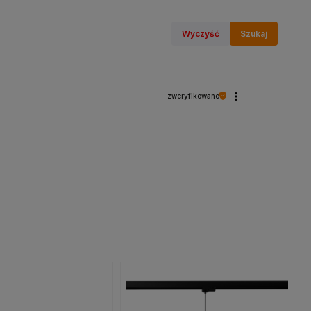
Wyczyść
Szukaj
zweryfikowano