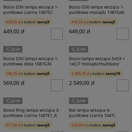
Bosso D30 lampa wisząca 1-
Bosso D30 lampa wisząca 1-
punktowa czarna 1087G1
punktowa mosiądz 1087G40
426,55 zł
z kodem:
taniej5
616,55 zł
z kodem:
taniej5
449,00 zł
649,00 zł
24h
24h
Aldex
Aldex
Bosso D30 lampa wisząca 1-
Bosso lampa wisząca 5xG9 +
punktowa złota 1087G30
1xE27 mosiądz/multikolor
1119K40_R
540,55 zł
z kodem:
taniej5
2 294,10 zł
z kodem:
taniej10
569,00 zł
2 549,00 zł
24h
24h
Aldex
Aldex
Bosso Ring lampa wisząca 3-
Bot lampa wisząca 4-
punktowa czarna 1087E1_R
punktowa czarna 1047L
617,50 zł
z kodem:
taniej5
520,60 zł
z kodem:
taniej5