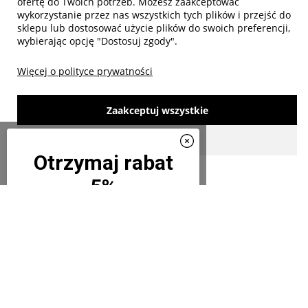
ofertę do Twoich potrzeb. Możesz zaakceptować
wykorzystanie przez nas wszystkich tych plików i przejść do
sklepu lub dostosować użycie plików do swoich preferencji,
wybierając opcję "Dostosuj zgody".
Więcej o polityce prywatności
made with:
by
www.mamezi.pl
Pokaż pełną wersję strony
Zaakceptuj wszystkie
Dostosuj zgody