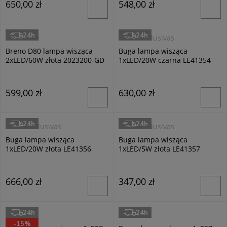
650,00 zł
548,00 zł
24h
24h
Zuma line
Luces Exclusivas
Breno D80 lampa wisząca
Buga lampa wisząca
2xLED/60W złota 2023200-GD
1xLED/20W czarna LE41354
599,00 zł
630,00 zł
24h
24h
Luces Exclusivas
Luces Exclusivas
Buga lampa wisząca
Buga lampa wisząca
1xLED/20W złota LE41356
1xLED/5W złota LE41357
666,00 zł
347,00 zł
24h
24h
Argon
Italux
-15%