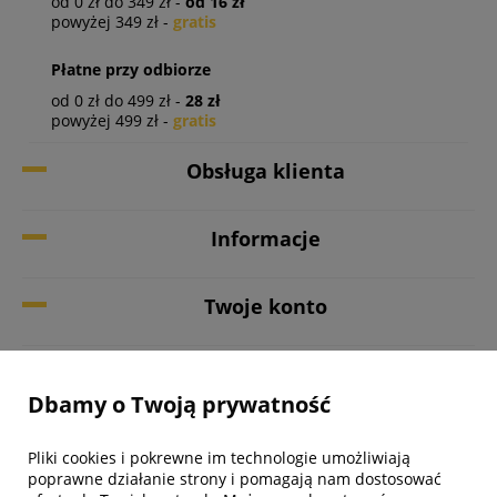
od 0 zł do 349 zł -
od 16 zł
powyżej 349 zł -
gratis
Płatne przy odbiorze
od 0 zł do 499 zł -
28 zł
powyżej 499 zł -
gratis
Obsługa klienta
Informacje
Twoje konto
Biuro obsługi klienta
Dbamy o Twoją prywatność
Pliki cookies i pokrewne im technologie umożliwiają
poprawne działanie strony i pomagają nam dostosować