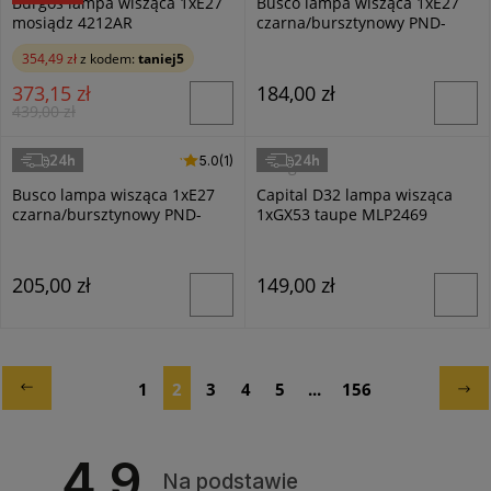
Burgos lampa wisząca 1xE27
Busco lampa wisząca 1xE27
mosiądz 4212AR
czarna/bursztynowy PND-
30263-1A-BRO-AMB
354,49 zł
z kodem:
taniej5
373,15 zł
184,00 zł
439,00 zł
24h
24h
5.0 (1)
5.0
(1)
Italux
Milagro
Busco lampa wisząca 1xE27
Capital D32 lampa wisząca
czarna/bursztynowy PND-
1xGX53 taupe MLP2469
30263-1B-BRO-AMB
205,00 zł
149,00 zł
1
2
3
4
5
...
156
4.9
Na podstawie