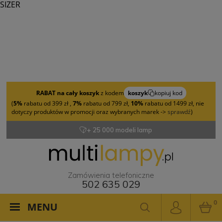
SIZER
RABAT na cały koszyk
z kodem
koszyk
kopiuj kod
(
5%
rabatu od 399 zł ,
7%
rabatu od 799 zł,
10%
rabatu od 1499 zł, nie
dotyczy produktów w promocji oraz wybranych marek ->
sprawdź
)
+ 25 000 modeli lamp
Zamówienia telefoniczne
502 635 029
0
MENU