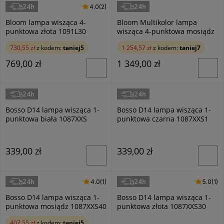
24h
24h
4.0 (2)
4.0
(2)
Aldex
Aldex
Bloom lampa wisząca 4-
Bloom Multikolor lampa
punktowa złota 1091L30
wisząca 4-punktowa mosiądz
1111L40
730,55 zł
z kodem:
taniej5
1 254,57 zł
z kodem:
taniej7
769,00 zł
1 349,00 zł
24h
24h
Aldex
Aldex
Bosso D14 lampa wisząca 1-
Bosso D14 lampa wisząca 1-
punktowa biała 1087XXS
punktowa czarna 1087XXS1
339,00 zł
339,00 zł
24h
24h
4.0 (1)
4.0
(1)
5.0 (1)
5.0
(1)
Aldex
Aldex
Bosso D14 lampa wisząca 1-
Bosso D14 lampa wisząca 1-
punktowa mosiądz 1087XXS40
punktowa złota 1087XXS30
407,55 zł
z kodem:
taniej5