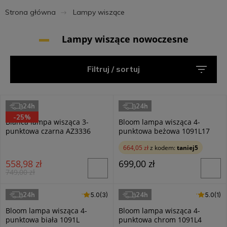
Strona główna
Lampy wiszące
Lampy wiszące nowoczesne
Filtruj / sortuj
24h
24h
Azzardo
Aldex
-25%
Blanca lampa wisząca 3-
Bloom lampa wisząca 4-
punktowa czarna AZ3336
punktowa beżowa 1091L17
664,05 zł
z kodem:
taniej5
558,98 zł
699,00 zł
749,00 zł
24h
24h
5.0 (3)
5.0
(3)
5.0 (1)
5.0
(1)
Aldex
Aldex
Bloom lampa wisząca 4-
Bloom lampa wisząca 4-
punktowa biała 1091L
punktowa chrom 1091L4