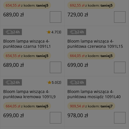
654,55 zł
z kodem:
taniej5
692,55 zł
z kodem:
taniej5
689,00 zł
729,00 zł
24h
24h
4.7 (3)
4.7
(3)
Aldex
Aldex
Bloom lampa wisząca 4-
Bloom lampa wisząca 4-
punktowa czarna 1091L1
punktowa czerwona 1091L15
654,55 zł
z kodem:
taniej5
664,05 zł
z kodem:
taniej5
689,00 zł
699,00 zł
24h
24h
5.0 (2)
5.0
(2)
Aldex
Aldex
Bloom lampa wisząca 4-
Bloom lampa wisząca 4-
punktowa kremowa 1091L9
punktowa mosiądz 1091L40
664,05 zł
z kodem:
taniej5
909,54 zł
z kodem:
taniej7
699,00 zł
978,00 zł