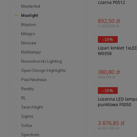
czarna P0512
Masterled
Maxlight
892,50 zł
Maytoni
1 050,00 zł
Milagro
-15%
MaxLight
Moosee
Lipari kinkiet 1xLE
Multilampy
W0358
Nowodvorski Lighting
Open Design Highlights
380,80 zł
448,00 zł
Paul Neuhaus
Reality
-15%
MaxLight
RL
Lozanna LED lampa
punktowa F0050
Searchlight
Sigma
3 876,85 zł
Sollux
4 561,00 zł
Spectrum