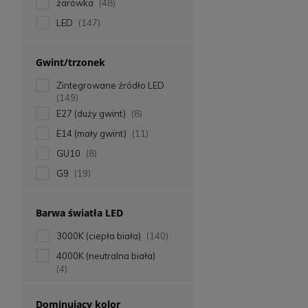
żarówka
(48)
LED
(147)
Gwint/trzonek
Zintegrowane źródło LED
(149)
E27 (duży gwint)
(8)
E14 (mały gwint)
(11)
GU10
(8)
G9
(19)
Barwa światła LED
3000K (ciepła biała)
(140)
4000K (neutralna biała)
(4)
Dominujący kolor