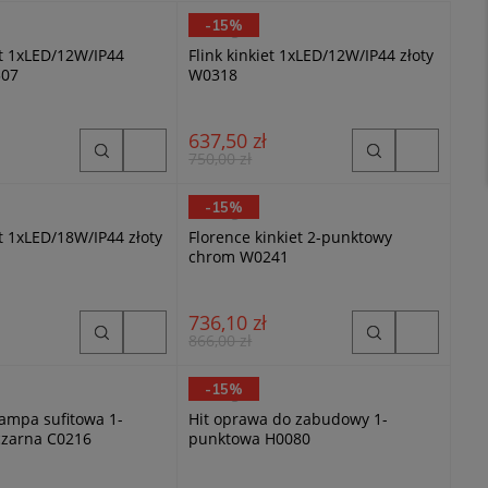
-15%
MaxLight
et 1xLED/12W/IP44
Flink kinkiet 1xLED/12W/IP44 złoty
307
W0318
637,50 zł
750,00 zł
-15%
MaxLight
et 1xLED/18W/IP44 złoty
Florence kinkiet 2-punktowy
chrom W0241
736,10 zł
866,00 zł
-15%
MaxLight
lampa sufitowa 1-
Hit oprawa do zabudowy 1-
zarna C0216
punktowa H0080