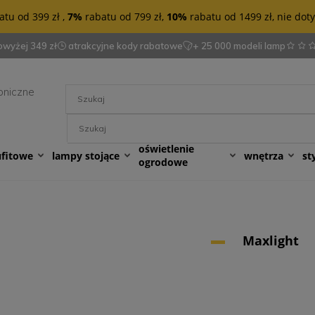
tu od 399 zł ,
7%
rabatu od 799 zł,
10%
rabatu od 1499 zł, nie do
wyżej 349 zł
atrakcyjne kody rabatowe
+ 25 000 modeli lamp
oniczne
oświetlenie
ufitowe
lampy stojące
wnętrza
st
ogrodowe
Maxlight