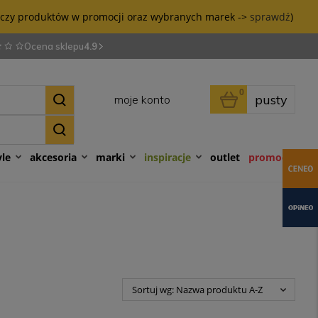
tyczy produktów w promocji oraz wybranych marek ->
sprawdź
)
Ocena sklepu
4.9
0
pusty
moje konto
yle
akcesoria
marki
inspiracje
outlet
promocje
Sortuj wg:
Nazwa produktu A-Z