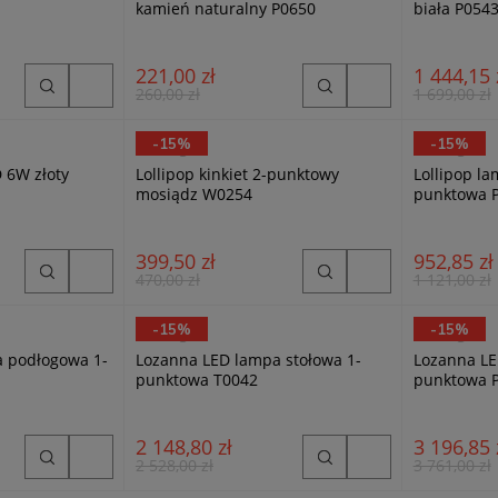
kamień naturalny P0650
biała P054
221,00 zł
1 444,15 
260,00 zł
1 699,00 zł
-15%
-15%
MaxLight
MaxLight
D 6W złoty
Lollipop kinkiet 2-punktowy
Lollipop la
mosiądz W0254
punktowa 
399,50 zł
952,85 zł
470,00 zł
1 121,00 zł
-15%
-15%
MaxLight
MaxLight
 podłogowa 1-
Lozanna LED lampa stołowa 1-
Lozanna LE
punktowa T0042
punktowa 
2 148,80 zł
3 196,85 
2 528,00 zł
3 761,00 zł