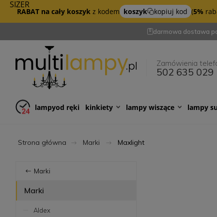
SIZER
RABAT na cały koszyk
z kodem
koszyk
kopiuj kod
(
5%
raba
darmowa dostawa po
Zamówienia telef
502 635 029
lampy
od ręki
kinkiety
lampy wiszące
lampy s
Strona główna
Marki
Maxlight
Marki
Marki
Aldex