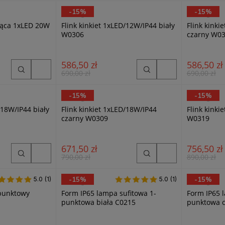
-15%
-15%
MaxLight
MaxLight
ząca 1xLED 20W
Flink kinkiet 1xLED/12W/IP44 biały
Flink kinki
W0306
czarny W0
586,50 zł
586,50 zł
690,00 zł
690,00 zł
-15%
-15%
MaxLight
MaxLight
/18W/IP44 biały
Flink kinkiet 1xLED/18W/IP44
Flink kinki
czarny W0309
W0319
671,50 zł
756,50 zł
790,00 zł
890,00 zł
5.0
5.0 (1)
(1)
-15%
5.0
5.0 (1)
(1)
-15%
MaxLight
MaxLight
-punktowy
Form IP65 lampa sufitowa 1-
Form IP65 
punktowa biała C0215
punktowa c