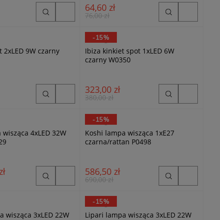
64,60 zł
76,00 zł
-15%
MaxLight
et 2xLED 9W czarny
Ibiza kinkiet spot 1xLED 6W
czarny W0350
323,00 zł
380,00 zł
-15%
MaxLight
a wisząca 4xLED 32W
Koshi lampa wisząca 1xE27
29
czarna/rattan P0498
zł
586,50 zł
690,00 zł
-15%
MaxLight
Lipari lampa wisząca 3xLED 22W