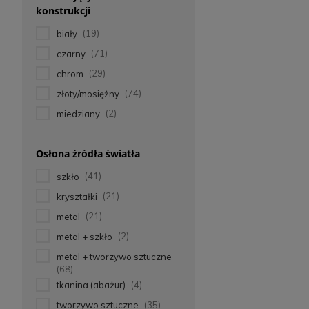
konstrukcji
biały
(19)
czarny
(71)
chrom
(29)
złoty/mosiężny
(74)
miedziany
(2)
Osłona źródła światła
szkło
(41)
kryształki
(21)
metal
(21)
metal + szkło
(2)
metal + tworzywo sztuczne
(68)
tkanina (abażur)
(4)
tworzywo sztuczne
(35)