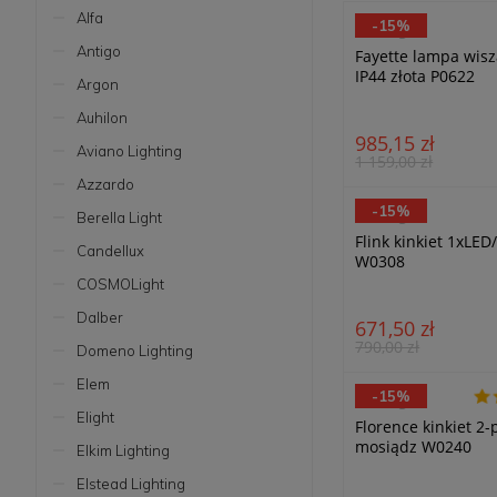
Alfa
-15%
MaxLight
Antigo
Fayette lampa wis
IP44 złota P0622
Argon
Auhilon
985,15 zł
Aviano Lighting
1 159,00 zł
Azzardo
-15%
MaxLight
Berella Light
Flink kinkiet 1xLED
Candellux
W0308
COSMOLight
Dalber
671,50 zł
790,00 zł
Domeno Lighting
Elem
-15%
MaxLight
Elight
Florence kinkiet 2
mosiądz W0240
Elkim Lighting
Elstead Lighting