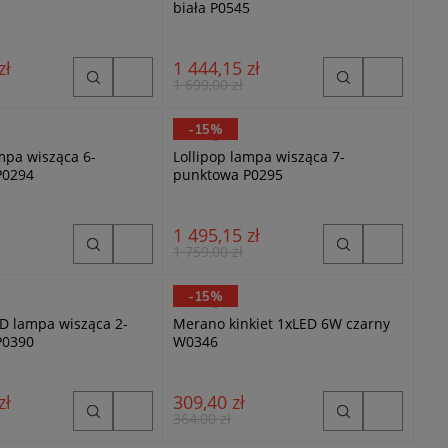
3
biała P0545
zł
1 444,15 zł
1 699,00 zł
-15%
MaxLight
mpa wisząca 6-
Lollipop lampa wisząca 7-
P0294
punktowa P0295
1 495,15 zł
1 759,00 zł
-15%
MaxLight
D lampa wisząca 2-
Merano kinkiet 1xLED 6W czarny
P0390
W0346
zł
309,40 zł
364,00 zł