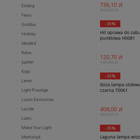
736,10 zł
Emibig
866,00 zł
Feiss
-15%
Goldlux
MaxLight
Hit oprawa do zab
Hinkley
punktowa H0081
Idealed
Italux
120,70 zł
142,00 zł
Jupiter
Kaja
-15%
MaxLight
Lemir
Ibiza lampa stoło
czarna T0061
Light Prestige
Luces Exclusivas
408,00 zł
Lucide
480,00 zł
Lutec
Make Your Light
-15%
MaxLight
Laguna lampa wis
Markslojd