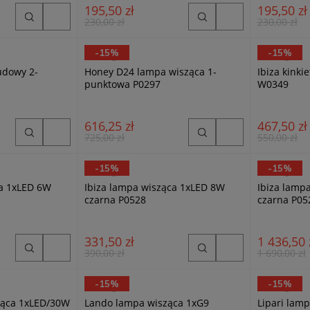
195,50 zł
195,50 zł
230,00 zł
230,00 zł
-15%
-15%
MaxLight
MaxLight
udowy 2-
Honey D24 lampa wisząca 1-
Ibiza kinki
punktowa P0297
W0349
616,25 zł
467,50 zł
725,00 zł
550,00 zł
-15%
-15%
MaxLight
MaxLight
wa 1xLED 6W
Ibiza lampa wisząca 1xLED 8W
Ibiza lamp
czarna P0528
czarna P05
331,50 zł
1 436,50 
390,00 zł
1 690,00 zł
-15%
-15%
MaxLight
MaxLight
ząca 1xLED/30W
Lando lampa wisząca 1xG9
Lipari lampa wisząca 3xLED 22W