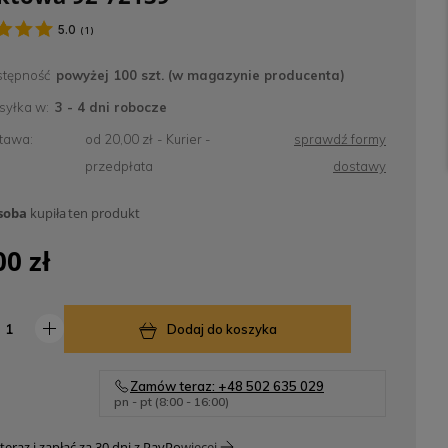
5.0
(
1
)
tępność
powyżej 100 szt. (w magazynie producenta)
yłka w:
3 - 4 dni robocze
tawa:
od 20,00 zł
- Kurier -
sprawdź formy
przedpłata
dostawy
soba
kupiła
ten produkt
00 zł
Dodaj do koszyka
Zamów teraz: +48 502 635 029
pn - pt (8:00 - 16:00)
teraz i zapłać za 30 dni z PayPo
więcej