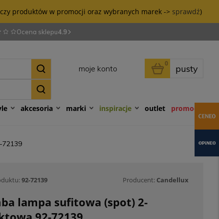
tyczy produktów w promocji oraz wybranych marek ->
sprawdź
)
Ocena sklepu
4.9
0
pusty
moje konto
yle
akcesoria
marki
inspiracje
outlet
promocje
2-72139
oduktu:
92-72139
Producent:
Candellux
ba lampa sufitowa (spot) 2-
ktowa 92-72139