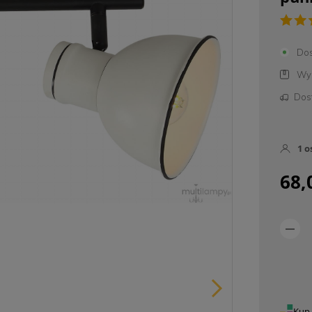
Dos
Wys
Dos
1
o
68,
Kup 