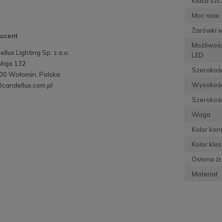
Klasa szc
Moc max. 
Żarówki 
ucent
Możliwoś
llux Lighting Sp. z o.o.
LED
 Maja 132
Szerokoś
00 Wołomin, Polska
Wysokoś
candellux.com.pl
Szerokość
Waga
Kolor kons
Kolor klo
Osłona źr
Materiał