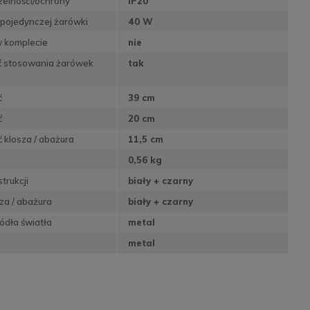
zelności/ochrony
IP20
pojedynczej żarówki
40 W
w komplecie
nie
ć stosowania żarówek
tak
ć
39 cm
ć
20 cm
 klosza / abażura
11,5 cm
0,56 kg
trukcji
biały + czarny
sza / abażura
biały + czarny
ódła światła
metal
metal