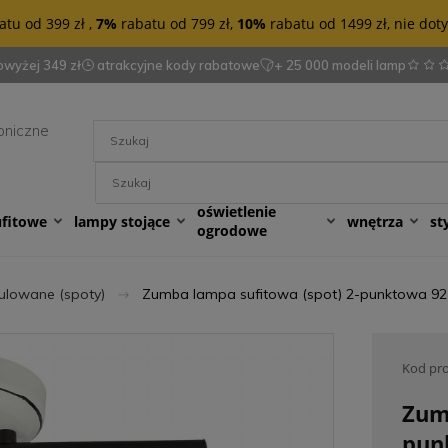
tu od 399 zł ,
7%
rabatu od 799 zł,
10%
rabatu od 1499 zł, nie do
wyżej 349 zł
atrakcyjne kody rabatowe
+ 25 000 modeli lamp
oniczne
oświetlenie
ufitowe
lampy stojące
wnętrza
st
ogrodowe
ulowane (spoty)
Zumba lampa sufitowa (spot) 2-punktowa 9
Kod pr
Zum
pun