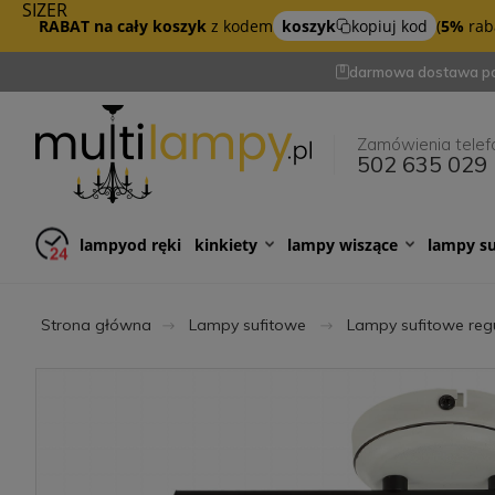
SIZER
RABAT na cały koszyk
z kodem
koszyk
kopiuj kod
(
5%
raba
darmowa dostawa po
Zamówienia telef
502 635 029
lampy
od ręki
kinkiety
lampy wiszące
lampy s
Strona główna
Lampy sufitowe
Lampy sufitowe reg