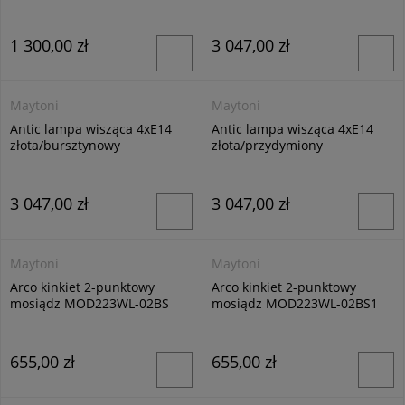
MOD302PL-01GR1
1 300,00 zł
3 047,00 zł
Maytoni
Maytoni
Antic lampa wisząca 4xE14
Antic lampa wisząca 4xE14
złota/bursztynowy
złota/przydymiony
MOD302PL-04CG
MOD302PL-04GR
3 047,00 zł
3 047,00 zł
Maytoni
Maytoni
Arco kinkiet 2-punktowy
Arco kinkiet 2-punktowy
mosiądz MOD223WL-02BS
mosiądz MOD223WL-02BS1
655,00 zł
655,00 zł