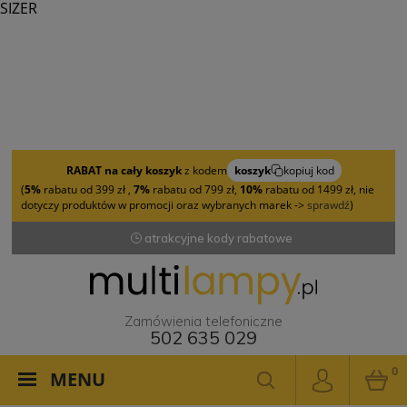
SIZER
RABAT na cały koszyk
z kodem
koszyk
kopiuj kod
(
5%
rabatu od 399 zł ,
7%
rabatu od 799 zł,
10%
rabatu od 1499 zł, nie
dotyczy produktów w promocji oraz wybranych marek ->
sprawdź
)
atrakcyjne kody rabatowe
Zamówienia telefoniczne
502 635 029
0
MENU