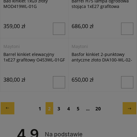
Bao kinkiet 1xG9 złoty
Barrel H75 lampa ogrodowa
MOD419WL-01G
stojąca 1xE27 grafitowa
O453FL-01GF
359,00 zł
686,00 zł
Maytoni
Maytoni
Barrel kinkiet elewacyjny
Basfor kinkiet 2-punktowy
1xE27 grafitowy O453WL-01GF
antyczne złoto DIA100-WL-02-
G
380,00 zł
650,00 zł
1
2
3
4
5
...
20
4.9
Na podstawie