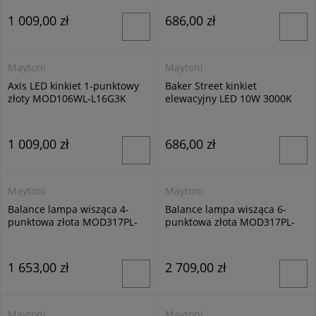
1 009,00 zł
686,00 zł
Maytoni
Maytoni
Axis LED kinkiet 1-punktowy
Baker Street kinkiet
złoty MOD106WL-L16G3K
elewacyjny LED 10W 3000K
czarny O021WL-L10B3K
1 009,00 zł
686,00 zł
Maytoni
Maytoni
Balance lampa wisząca 4-
Balance lampa wisząca 6-
punktowa złota MOD317PL-
punktowa złota MOD317PL-
04G
06G
1 653,00 zł
2 709,00 zł
Maytoni
Maytoni