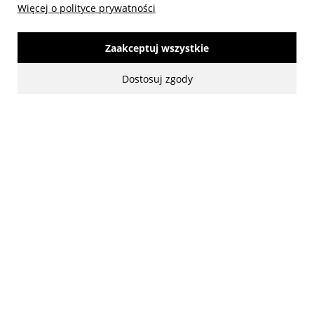
Więcej o polityce prywatności
Zaakceptuj wszystkie
made with:
by
www.mamezi.pl
Dostosuj zgody
Pokaż pełną wersję strony