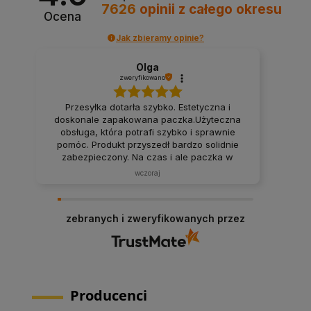
7626
opinii
z całego okresu
Ocena
Jak zbieramy opinie?
Olga
zweryfikowano
Przesyłka dotarła szybko. Estetyczna i
doskonale zapakowana paczka.Użyteczna
obsługa, która potrafi szybko i sprawnie
pomóc. Produkt przyszedł bardzo solidnie
zabezpieczony. Na czas i ale paczka w
idealnym stanie, czyli podsumowując,
wczoraj
polecam.
zebranych i zweryfikowanych przez
Producenci