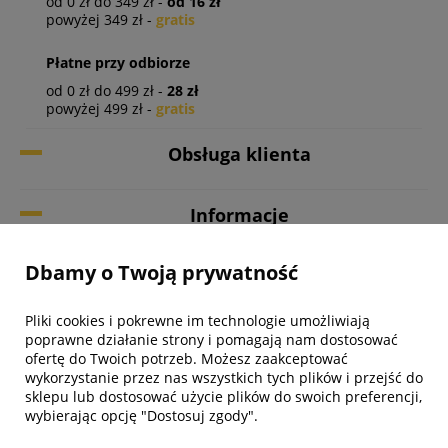
od 0 zł do 349 zł -
od 16 zł
powyżej 349 zł -
gratis
Płatne przy odbiorze
od 0 zł do 499 zł -
28 zł
powyżej 499 zł -
gratis
Obsługa klienta
Informacje
Dbamy o Twoją prywatność
Twoje konto
Pliki cookies i pokrewne im technologie umożliwiają
Biuro obsługi klienta
poprawne działanie strony i pomagają nam dostosować
ofertę do Twoich potrzeb. Możesz zaakceptować
wykorzystanie przez nas wszystkich tych plików i przejść do
sklepu lub dostosować użycie plików do swoich preferencji,
wybierając opcję "Dostosuj zgody".