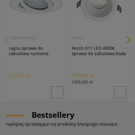
Light Prestige
Italux
Lagos oprawa do
Rezzo D11 LED 4000K
zabudowy ruchoma
oprawa do zabudowy biała
okrągła biała IP65
DG-090C/WK-NW/50
124,00 zł
150,40 zł
188,00 zł
Bestsellery
najlepiej sprzedające się produkty bieżącego miesiąca