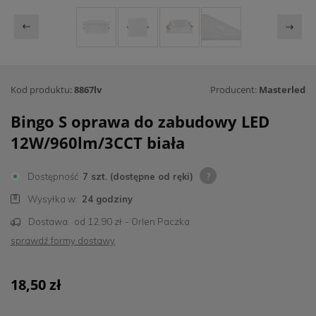
Kod produktu:
8867lv
Producent:
Masterled
Bingo S oprawa do zabudowy LED
12W/960lm/3CCT biała
Dostępność
7 szt. (dostępne od ręki)
Wysyłka w:
24 godziny
Dostawa:
od 12,90 zł
- Orlen Paczka
sprawdź formy dostawy
18,50 zł