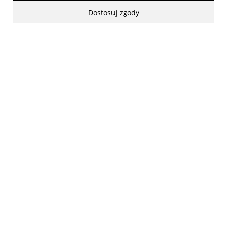
Dostosuj zgody
made with:
by
www.mamezi.pl
Pokaż pełną wersję strony