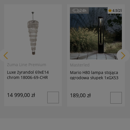
24h
4.5
(2)
Zuma Line Premium
Masterled
Luxe żyrandol 69xE14
Mario H80 lampa stojąca
chrom 18006-69-CHR
ogrodowa słupek 1xGX53
antracyt
14 999,00 zł
189,00 zł