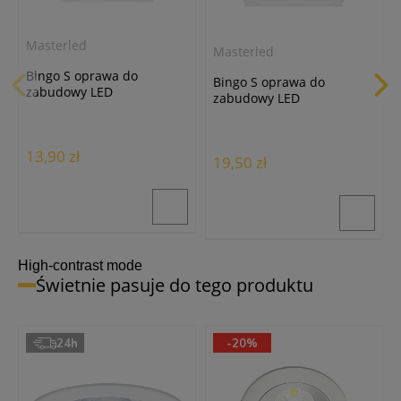
Masterled
Masterled
Bingo S oprawa do
Bingo S oprawa do
zabudowy LED
zabudowy LED
12W/960lm/4000K biała
18W/1440lm/4000K biała
13,90 zł
19,50 zł
High-contrast mode
Świetnie pasuje do tego produktu
24h
-20%