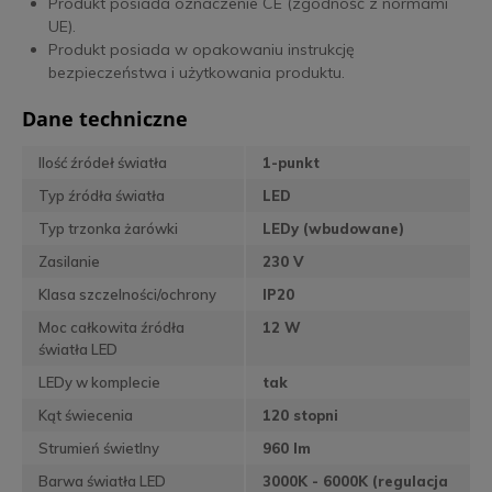
Produkt posiada oznaczenie CE (zgodność z normami
UE).
Produkt posiada w opakowaniu instrukcję
bezpieczeństwa i użytkowania produktu.
Dane techniczne
Ilość źródeł światła
1-punkt
Typ źródła światła
LED
Typ trzonka żarówki
LEDy (wbudowane)
Zasilanie
230 V
Klasa szczelności/ochrony
IP20
Moc całkowita źródła
12 W
światła LED
LEDy w komplecie
tak
Kąt świecenia
120 stopni
Strumień świetlny
960 lm
Barwa światła LED
3000K - 6000K (regulacja