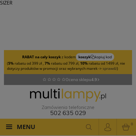
SIZER
RABAT na cały koszyk
z kodem
koszyk
kopiuj kod
(
5%
rabatu od 399 zł ,
7%
rabatu od 799 zł,
10%
rabatu od 1499 zł, nie
dotyczy produktów w promocji oraz wybranych marek ->
sprawdź
)
Ocena sklepu
4.9
Zamówienia telefoniczne
502 635 029
0
MENU