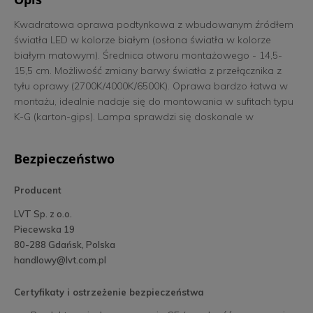
Kwadratowa oprawa podtynkowa z wbudowanym źródłem
światła LED w kolorze białym (osłona światła w kolorze
białym matowym). Średnica otworu montażowego - 14,5-
15,5 cm. Możliwość zmiany barwy światła z przełącznika z
tyłu oprawy (2700K/4000K/6500K). Oprawa bardzo łatwa w
montażu, idealnie nadaje się do montowania w sufitach typu
K-G (karton-gips). Lampa sprawdzi się doskonale w
nowoczesnych wnętrzach, a także w dużych przestrzeniach,
gdzie zastosowanie jednego źródła światła będzie
Bezpieczeństwo
niewystarczające. Idealna do tworzenia zestawu sufitowego
składającego się z kilku punktów świetlnych.
Producent
LVT Sp. z o.o.
Piecewska 19
80-288 Gdańsk, Polska
handlowy@lvt.com.pl
Certyfikaty i ostrzeżenie bezpieczeństwa