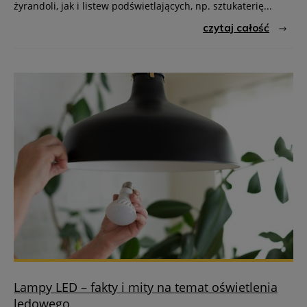
żyrandoli, jak i listew podświetlających, np. sztukaterię...
czytaj całość
Lampy LED – fakty i mity na temat oświetlenia
ledowego