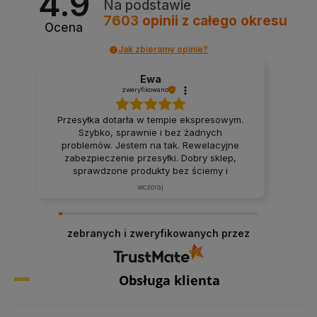
4.9
Na podstawie
7603
opinii
z całego okresu
Ocena
Jak zbieramy opinie?
Ewa
zweryfikowano
Przesyłka dotarła w tempie ekspresowym.
Szybko, sprawnie i bez żadnych
problemów. Jestem na tak. Rewelacyjne
zabezpieczenie przesyłki. Dobry sklep,
sprawdzone produkty bez ściemy i
naciągania klienta. W sama raz dla mnie,
wczoraj
tak jak lubię.
zebranych i zweryfikowanych przez
Obsługa klienta