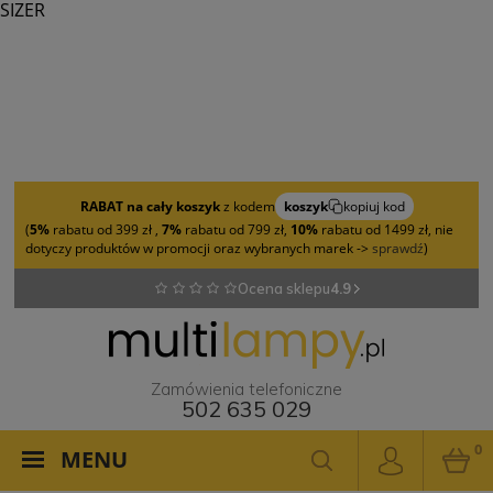
SIZER
RABAT na cały koszyk
z kodem
koszyk
kopiuj kod
(
5%
rabatu od 399 zł ,
7%
rabatu od 799 zł,
10%
rabatu od 1499 zł, nie
dotyczy produktów w promocji oraz wybranych marek ->
sprawdź
)
Ocena sklepu
4.9
Zamówienia telefoniczne
502 635 029
0
MENU